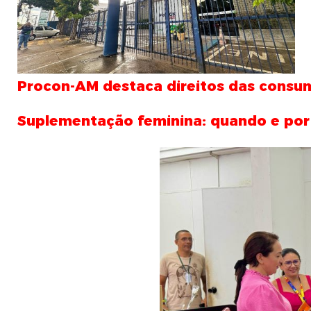
Procon-AM destaca direitos das consumi
Suplementação feminina: quando e por 