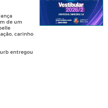
rança
lém de um
elle
ação, carinho
lurb entregou