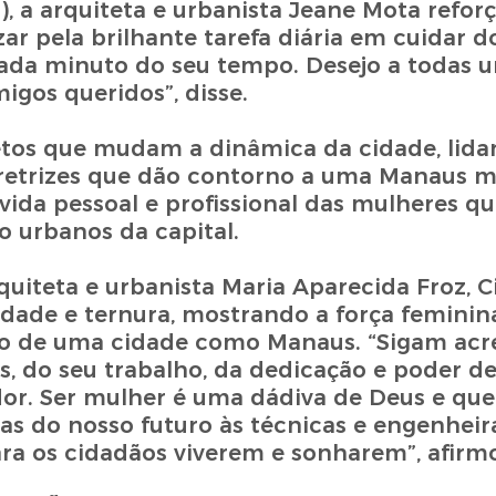
), a arquiteta e urbanista Jeane Mota refor
 pela brilhante tarefa diária em cuidar do 
cada minuto do seu tempo. Desejo a todas 
igos queridos”, disse.
jetos que mudam a dinâmica da cidade, lid
diretrizes que dão contorno a uma Manaus m
 vida pessoal e profissional das mulheres q
 urbanos da capital.
quiteta e urbanista Maria Aparecida Froz, C
edade e ternura, mostrando a força femini
to de uma cidade como Manaus. “Sigam ac
, do seu trabalho, da dedicação e poder de 
edor. Ser mulher é uma dádiva de Deus e que
as do nosso futuro às técnicas e engenheir
ara os cidadãos viverem e sonharem”, afirm