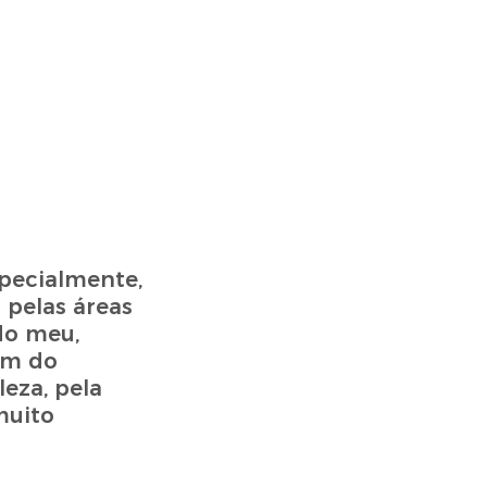
pecialmente,
 pelas áreas
do meu,
em do
eza, pela
muito