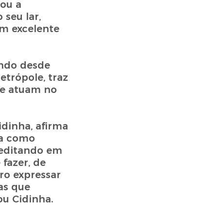
çou a
seu lar,
um excelente
ando desde
etrópole, traz
ue atuam no
idinha, afirma
na como
reditando em
fazer, de
ro expressar
as que
ou Cidinha.