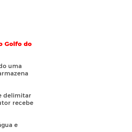
o Golfo do
ndo uma
ó armazena
e delimitar
utor recebe
água e