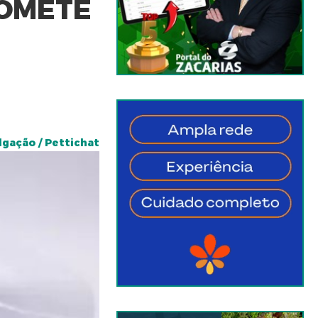
ROMETE
lgação / Pettichat