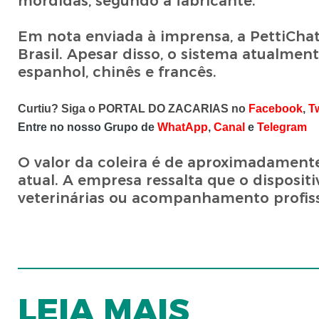
mordidas, segundo a fabricante.
Em nota enviada à imprensa, a PettiCha
Brasil. Apesar disso, o sistema atualm
espanhol, chinês e francês.
Curtiu? Siga o PORTAL DO ZACARIAS no
Facebook
,
Tw
Entre no nosso Grupo de
WhatApp
,
Canal
e
Telegram
O valor da coleira é de aproximadamente
atual. A empresa ressalta que o dispositi
veterinárias ou acompanhamento profiss
LEIA MAIS