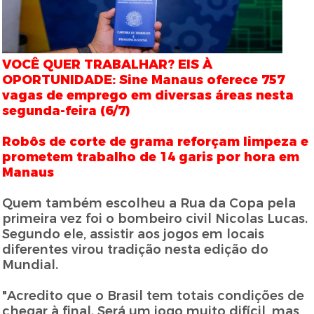
VOCÊ QUER TRABALHAR? EIS À
OPORTUNIDADE: Sine Manaus oferece 757
vagas de emprego em diversas áreas nesta
segunda-feira (6/7)
Robôs de corte de grama reforçam limpeza e
prometem trabalho de 14 garis por hora em
Manaus
Quem também escolheu a Rua da Copa pela
primeira vez foi o bombeiro civil Nicolas Lucas.
Segundo ele, assistir aos jogos em locais
diferentes virou tradição nesta edição do
Mundial.
"Acredito que o Brasil tem totais condições de
chegar à final. Será um jogo muito difícil, mas