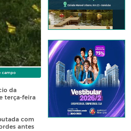
de campo
cio da
 terça-feira
sputada com
cordes antes