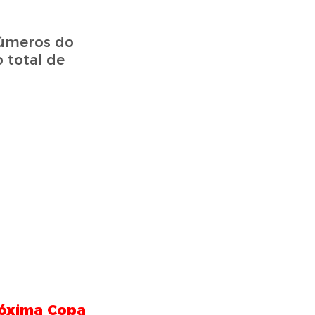
números do
 total de
próxima Copa