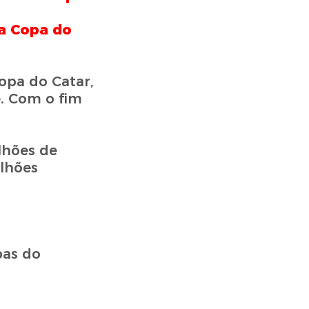
na Copa do
opa do Catar,
e. Com o fim
lhões de
ilhões
pas do