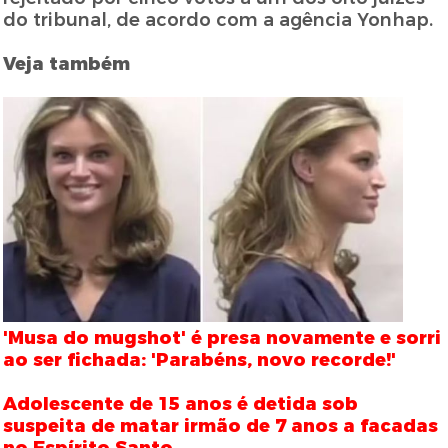
do tribunal, de acordo com a agência Yonhap.
Veja também
'Musa do mugshot' é presa novamente e sorri
ao ser fichada: 'Parabéns, novo recorde!'
Adolescente de 15 anos é detida sob
suspeita de matar irmão de 7 anos a facadas