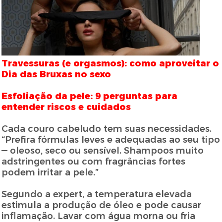
Travessuras (e orgasmos): como aproveitar o
Dia das Bruxas no sexo
Esfoliação da pele: 9 perguntas para
entender riscos e cuidados
Cada couro cabeludo tem suas necessidades.
“Prefira fórmulas leves e adequadas ao seu tipo
— oleoso, seco ou sensível. Shampoos muito
adstringentes ou com fragrâncias fortes
podem irritar a pele.”
Segundo a expert, a temperatura elevada
estimula a produção de óleo e pode causar
inflamação. Lavar com água morna ou fria