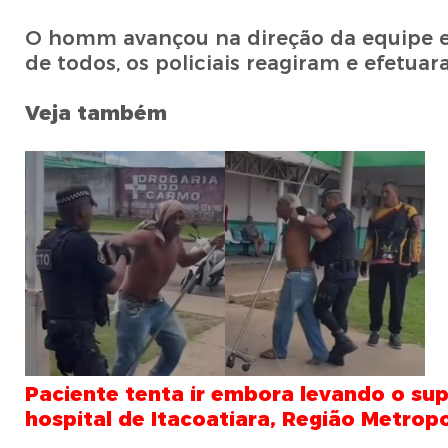
O homm avançou na direção da equipe e
de todos, os policiais reagiram e efetua
Veja também
Paciente tenta ir embora levando o sup
hospital de Itacoatiara, Região Metro