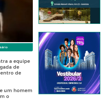
sário
tra a equipe
ugada de
centro de
 que um homem
am o