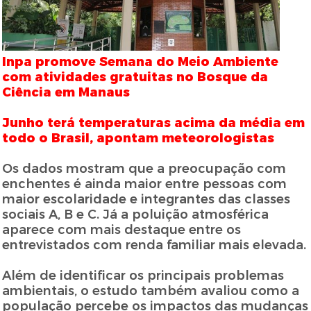
Inpa promove Semana do Meio Ambiente
com atividades gratuitas no Bosque da
Ciência em Manaus
Junho terá temperaturas acima da média em
todo o Brasil, apontam meteorologistas
Os dados mostram que a preocupação com
enchentes é ainda maior entre pessoas com
maior escolaridade e integrantes das classes
sociais A, B e C. Já a poluição atmosférica
aparece com mais destaque entre os
entrevistados com renda familiar mais elevada.
Além de identificar os principais problemas
ambientais, o estudo também avaliou como a
população percebe os impactos das mudanças