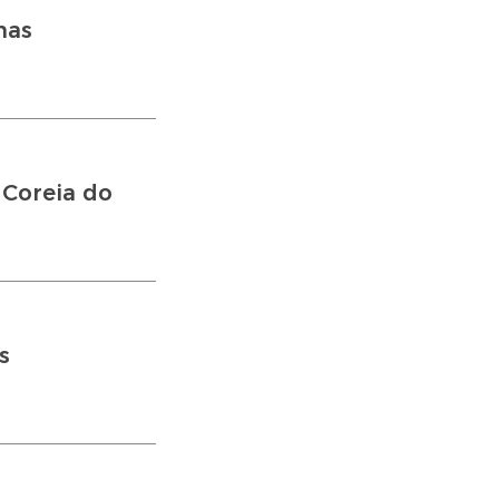
nas
Coreia do
s