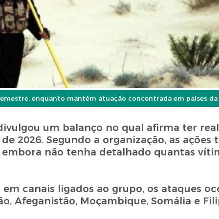
 semestre, enquanto mantém atuação concentrada em países da Á
 divulgou um balanço no qual afirma ter rea
 de 2026. Segundo a organização, as ações 
, embora não tenha detalhado quantas vítim
em canais ligados ao grupo, os ataques o
tão, Afeganistão, Moçambique, Somália e Fili