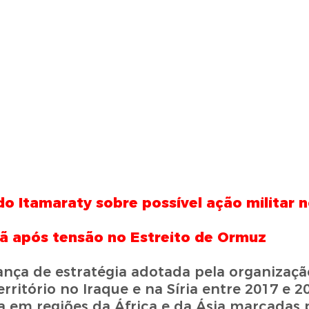
 Itamaraty sobre possível ação militar n
ã após tensão no Estreito de Ormuz
nça de estratégia adotada pela organizaçã
ritório no Iraque e na Síria entre 2017 e 2
a em regiões da África e da Ásia marcadas p