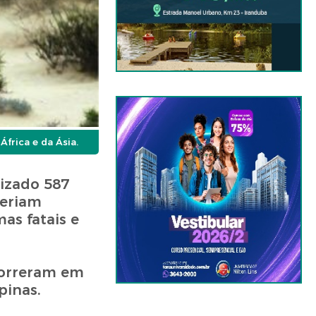
frica e da Ásia.
lizado 587
teriam
as fatais e
correram em
pinas.