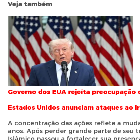
Veja também
Governo dos EUA rejeita preocupação do
Estados Unidos anunciam ataques ao Ir
A concentração das ações reflete a muda
anos. Após perder grande parte de seu ter
Islâmico passou a fortalecer sua presenç