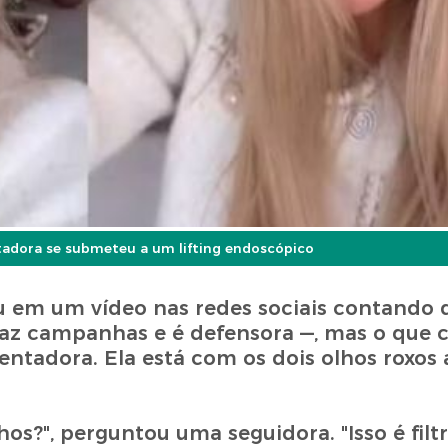
tadora se submeteu a um lifting endoscópico
rgiu em um vídeo nas redes sociais contando
faz campanhas e é defensora —, mas o que
ntadora. Ela está com os dois olhos roxos
s?", perguntou uma seguidora. "Isso é filtr