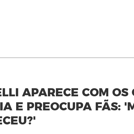
ELLI APARECE COM OS
A E PREOCUPA FÃS: '
ECEU?'