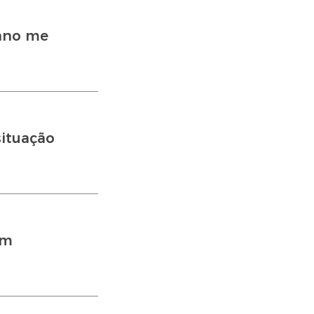
iano me
situação
em