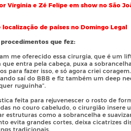
or Virginia e Zé Felipe em show no São Jo
 e localização de países no Domingo Legal
s procedimentos que fez:
am me oferecido essa cirurgia, que é um lif
 que entra pela cabeça, puxa a sobrancelha 
s para fazer isso, e só agora criei coragem.
quando saí do BBB e fiz também um deep nec
quer ruguinha”.
stica feita para rejuvenescer o rosto de fo
das no couro cabeludo, o cirurgião insere 
r estruturas como a sobrancelha e suaviza
to evita grandes cortes, deixa cicatrizes di
ngs tradicionais.