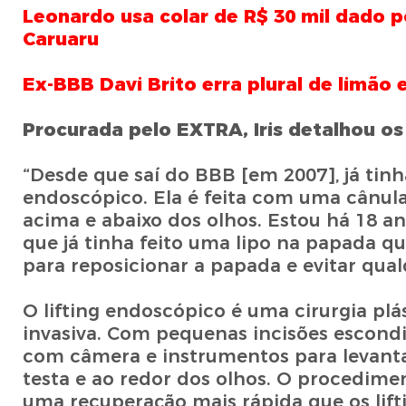
Leonardo usa colar de R$ 30 mil dado p
Caruaru
Ex-BBB Davi Brito erra plural de limão
Procurada pelo EXTRA, Iris detalhou o
“Desde que saí do BBB [em 2007], já tinh
endoscópico. Ela é feita com uma cânula
acima e abaixo dos olhos. Estou há 18 ano
que já tinha feito uma lipo na papada 
para reposicionar a papada e evitar qual
O lifting endoscópico é uma cirurgia plá
invasiva. Com pequenas incisões escondi
com câmera e instrumentos para levanta
testa e ao redor dos olhos. O procedimen
uma recuperação mais rápida que os lifti