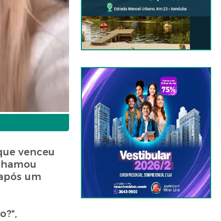
 que venceu
 chamou
 após um
o?",