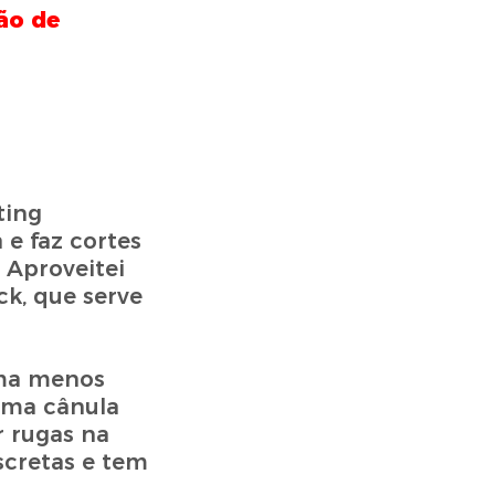
ão de
ting
e faz cortes
 Aproveitei
k, que serve
rma menos
uma cânula
r rugas na
scretas e tem