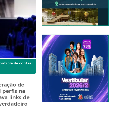
ontrole de contas.
eração de
 perfis na
va links de
verdadeiro