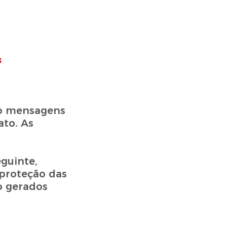
s
mo mensagens
ato. As
guinte,
 proteção das
o gerados