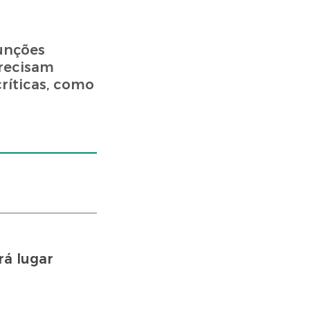
funções
precisam
críticas, como
rá lugar