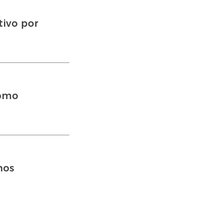
tivo por
como
nos