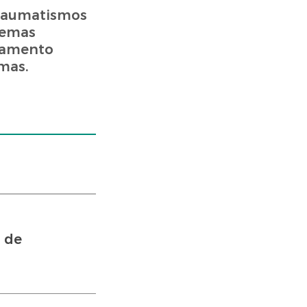
traumatismos
lemas
atamento
mas.
 de