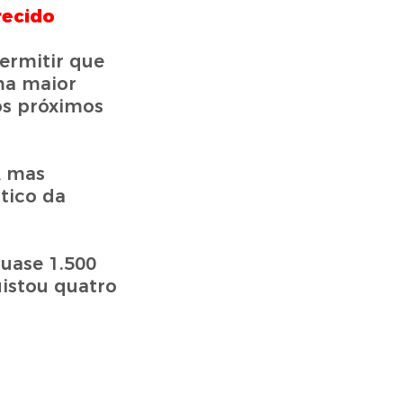
recido
permitir que
ma maior
os próximos
, mas
tico da
uase 1.500
uistou quatro