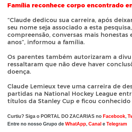
Família reconhece corpo encontrado 
“Claude dedicou sua carreira, após deixar
seu nome seja associado a esta pesquis
compreensão, conversas mais honestas e 
anos”, informou a família.
Os parentes também autorizaram a divul
ressaltaram que não deve haver conclus
doença.
Claude Lemieux teve uma carreira de des
partidas na National Hockey League entre
títulos da Stanley Cup e ficou conhecido p
Curtiu? Siga o PORTAL DO ZACARIAS no
Facebook
,
Tw
Entre no nosso Grupo de
WhatApp
,
Canal
e
Telegram