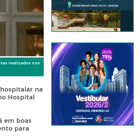
es realizados nos
hospitalar na
no Hospital
tá em boas
ento para