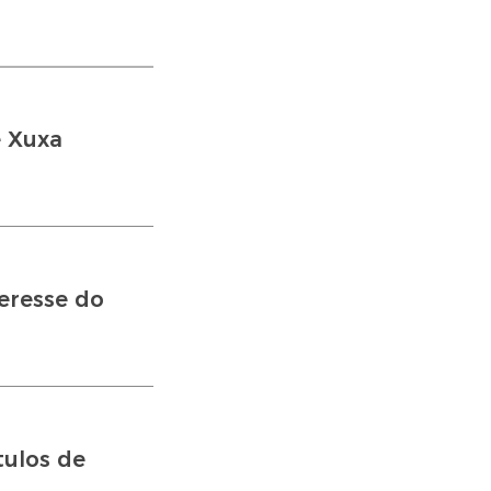
e Xuxa
teresse do
tulos de