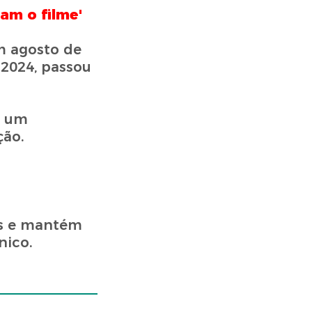
am o filme'
Em agosto de
 2024, passou
r um
ção.
as e mantém
nico.