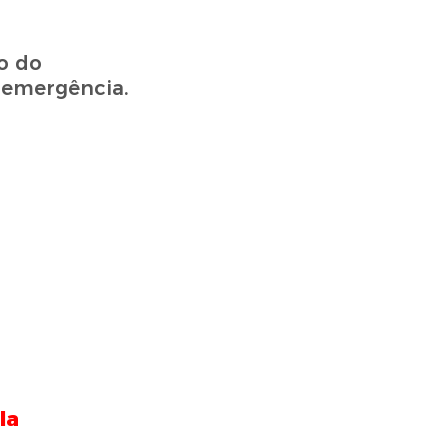
o do
 emergência.
la