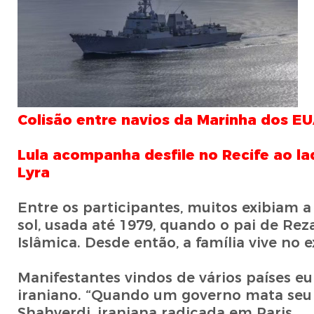
Colisão entre navios da Marinha dos EU
Lula acompanha desfile no Recife ao l
Lyra
Entre os participantes, muitos exibiam a
sol, usada até 1979, quando o pai de Re
Islâmica. Desde então, a família vive no
Manifestantes vindos de vários países e
iraniano. “Quando um governo mata seu p
Shahverdi, iraniana radicada em Paris.