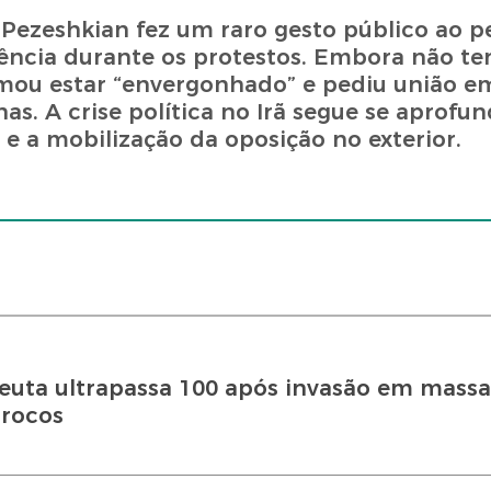
Pezeshkian fez um raro gesto público ao p
olência durante os protestos. Embora não te
rmou estar “envergonhado” e pediu união e
as. A crise política no Irã segue se aprofu
 e a mobilização da oposição no exterior.
uta ultrapassa 100 após invasão em massa
rrocos