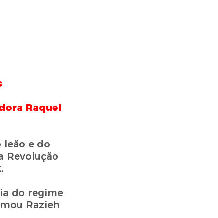
s
adora Raquel
 leão e do
la Revolução
.
cia do regime
irmou Razieh