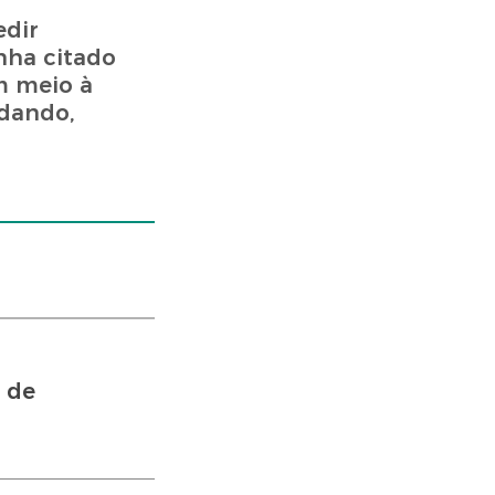
edir
nha citado
m meio à
ndando,
 de