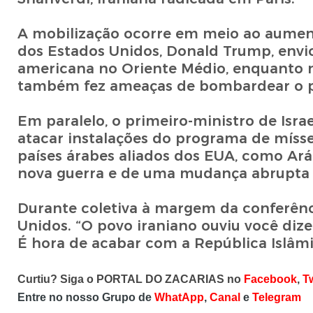
A mobilização ocorre em meio ao aumento
dos Estados Unidos, Donald Trump, envio
americana no Oriente Médio, enquanto 
também fez ameaças de bombardear o pa
Em paralelo, o primeiro-ministro de Isr
atacar instalações do programa de míssei
países árabes aliados dos EUA, como Ará
nova guerra e de uma mudança abrupta 
Durante coletiva à margem da conferênci
Unidos. “O povo iraniano ouviu você dize
É hora de acabar com a República Islâmi
Curtiu? Siga o PORTAL DO ZACARIAS no
Facebook
,
Tw
Entre no nosso Grupo de
WhatApp
,
Canal
e
Telegram