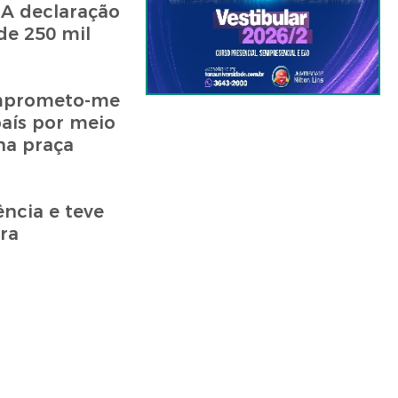
 A declaração
de 250 mil
Comprometo-me
país por meio
na praça
ncia e teve
ra