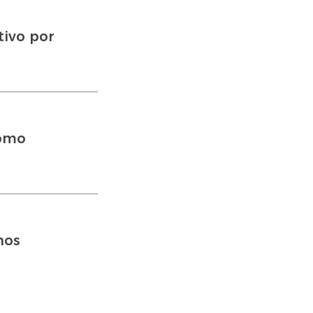
tivo por
como
nos