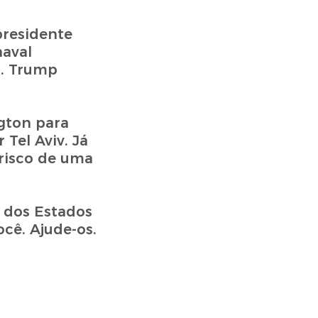
presidente
naval
ã. Trump
gton para
Tel Aviv. Já
 risco de uma
o dos Estados
cê. Ajude-os.