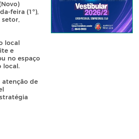
(Novo)
-feira (1º),
setor,
 local
ite e
ou no espaço
 local.
a atenção de
el
stratégia