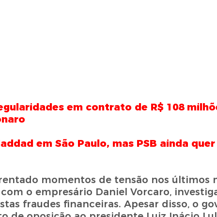
regularidades em contrato de R$ 108 milh
onaro
 Haddad em São Paulo, mas PSB ainda quer
enfrentado momentos de tensão nos últimos
ro com o empresário Daniel Vorcaro, investig
tas fraudes financeiras. Apesar disso, o go
 de oposição ao presidente Luiz Inácio Lul