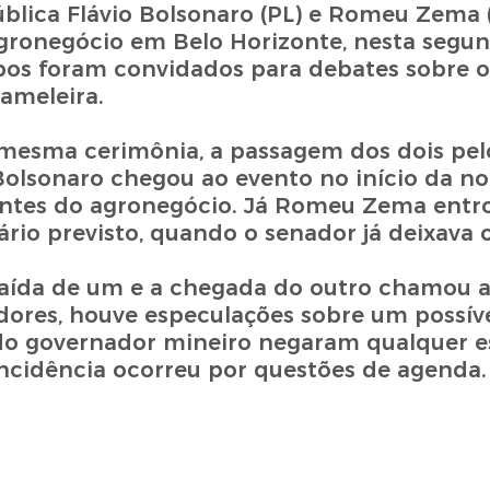
ública Flávio Bolsonaro (PL) e Romeu Zema 
ronegócio em Belo Horizonte, nesta segunda
s foram convidados para debates sobre o 
ameleira.
esma cerimônia, a passagem dos dois pelo
olsonaro chegou ao evento no início da no
antes do agronegócio. Já Romeu Zema entr
io previsto, quando o senador já deixava o
saída de um e a chegada do outro chamou 
idores, houve especulações sobre um possív
do governador mineiro negaram qualquer e
incidência ocorreu por questões de agenda.