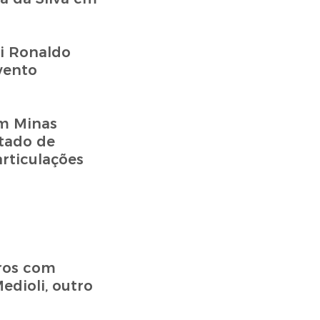
oi Ronaldo
vento
em Minas
stado de
articulações
ros com
Medioli, outro