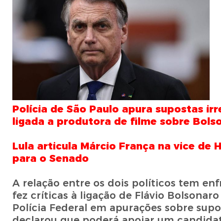
Polícia de São Paulo apura supostas ir
ligada a produtora de filme sobre Bols
Lula articula Márcio França na vice de
para o Senado
A relação entre os dois políticos tem 
fez críticas à ligação de Flávio Bolsona
Polícia Federal em apurações sobre supos
declarou que poderá apoiar um candidato