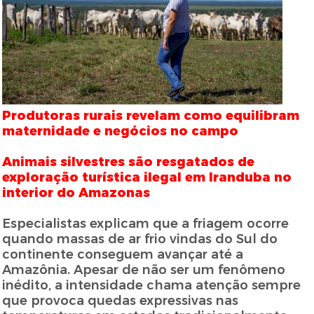
Produtoras rurais revelam como equilibram
maternidade e negócios no campo
Animais silvestres são resgatados de
exploração turística ilegal em Iranduba no
interior do Amazonas
Especialistas explicam que a friagem ocorre
quando massas de ar frio vindas do Sul do
continente conseguem avançar até a
Amazônia. Apesar de não ser um fenômeno
inédito, a intensidade chama atenção sempre
que provoca quedas expressivas nas