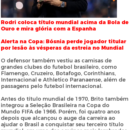
Rodri coloca título mundial acima da Bola de
Ouro e mira glória com a Espanha
Alerta na Copa: Bósnia perde jogador titular
por lesão às vésperas da estreia no Mundial
O defensor também vestiu as camisas de
grandes clubes do futebol brasileiro, como
Flamengo, Cruzeiro, Botafogo, Corinthians,
Internacional e Athletico Paranaense, além de
passagens pelo futebol internacional.
Antes do título mundial de 1970, Brito também
integrou a Seleção Brasileira na Copa do
Mundo FIFA de 1966. Porém, foi quatro anos
depois que alcançou o auge da carreira ao
ajudar o Brasil a conquistar seu terceiro título