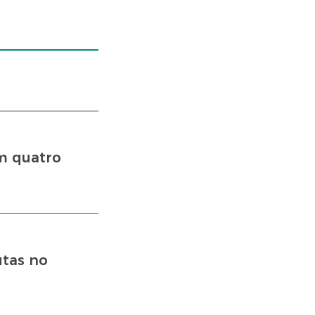
em quatro
utas no