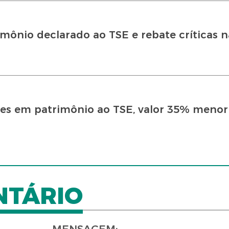
rimônio declarado ao TSE e rebate críticas n
hões em patrimônio ao TSE, valor 35% meno
NTÁRIO