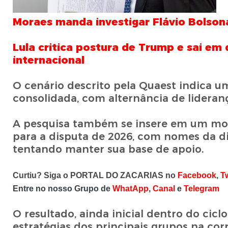
Moraes manda investigar Flávio Bolsona
Lula critica postura de Trump e sai e
internacional
O cenário descrito pela Quaest indica 
consolidada, com alternância de lideran
A pesquisa também se insere em um mom
para a disputa de 2026, com nomes da di
tentando manter sua base de apoio.
Curtiu? Siga o PORTAL DO ZACARIAS no
Facebook
,
T
Entre no nosso Grupo de
WhatApp
,
Canal
e
Telegram
O resultado, ainda inicial dentro do ciclo
estratégias dos principais grupos na cor