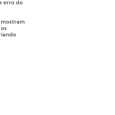
e erro do
e mostram
 os
riando