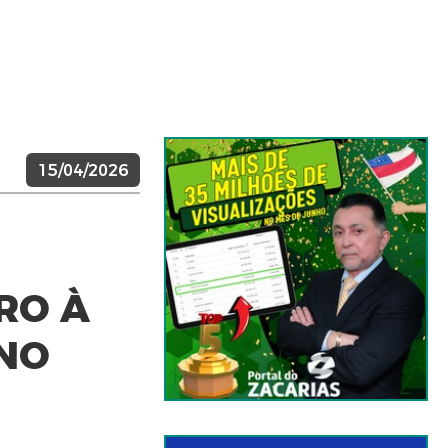
15/04/2026
RO À
RNO