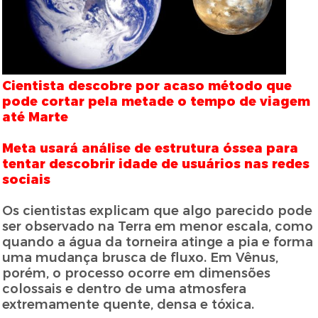
Cientista descobre por acaso método que
pode cortar pela metade o tempo de viagem
até Marte
Meta usará análise de estrutura óssea para
tentar descobrir idade de usuários nas redes
sociais
Os cientistas explicam que algo parecido pode
ser observado na Terra em menor escala, como
quando a água da torneira atinge a pia e forma
uma mudança brusca de fluxo. Em Vênus,
porém, o processo ocorre em dimensões
colossais e dentro de uma atmosfera
extremamente quente, densa e tóxica.