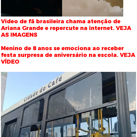
Vídeo de fã brasileira chama atenção de
Ariana Grande e repercute na internet. VEJA
AS IMAGENS
Menino de 8 anos se emociona ao receber
festa surpresa de aniversário na escola. VEJA
VÍDEO