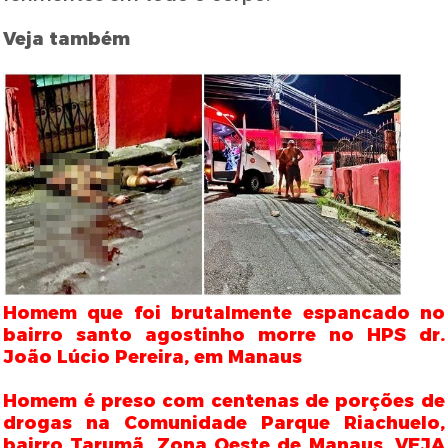
Veja também
Homem que foi brutalmente espancado no
bairro santo agostinho morre no HPS dr.
João Lúcio Pereira, em Manaus
Homem é preso com centenas de porções de
drogas na Comunidade Parque Riachuelo,
bairro Tarumã, Zona Oeste de Manaus. VEJA