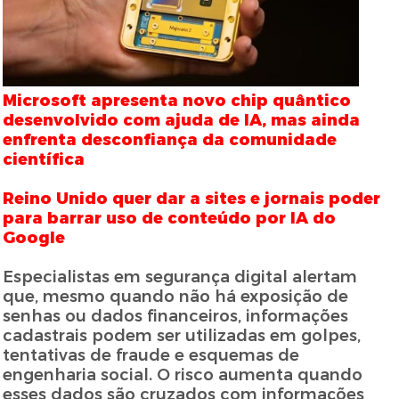
Microsoft apresenta novo chip quântico
desenvolvido com ajuda de IA, mas ainda
enfrenta desconfiança da comunidade
científica
Reino Unido quer dar a sites e jornais poder
para barrar uso de conteúdo por IA do
Google
Especialistas em segurança digital alertam
que, mesmo quando não há exposição de
senhas ou dados financeiros, informações
cadastrais podem ser utilizadas em golpes,
tentativas de fraude e esquemas de
engenharia social. O risco aumenta quando
esses dados são cruzados com informações