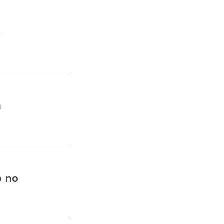
m
m
o no