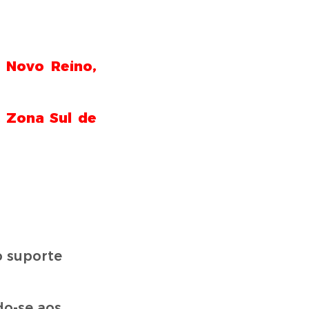
o Novo Reino,
, Zona Sul de
 suporte
do-se aos