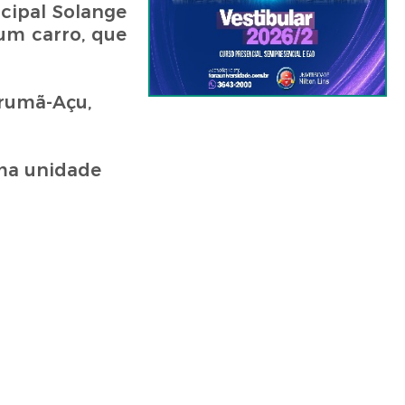
icipal Solange
um carro, que
arumã-Açu,
ma unidade