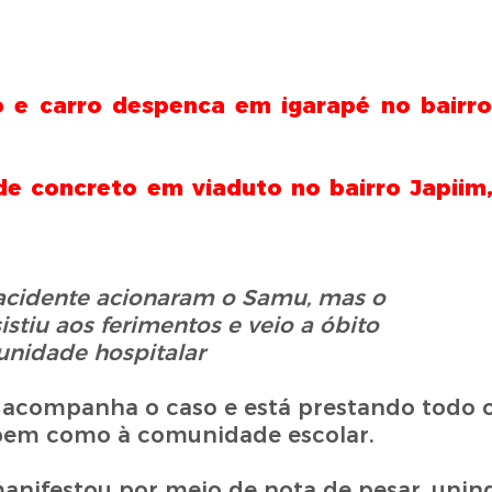
o e carro despenca em igarapé no bairr
de concreto em viaduto no bairro Japiim
cidente acionaram o Samu, mas o
istiu aos ferimentos e veio a óbito
unidade hospitalar
acompanha o caso e está prestando todo o
, bem como à comunidade escolar.
anifestou por meio de nota de pesar, unin