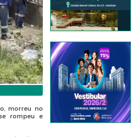
do, morreu no
 se rompeu e