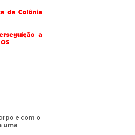
a da Colônia
perseguição a
EOS
corpo e com o
 a uma