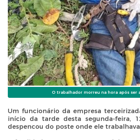
O trabalhador morreu na hora após ser a
Um funcionário da empresa terceirizad
início da tarde desta segunda-feira,
despencou do poste onde ele trabalhava 