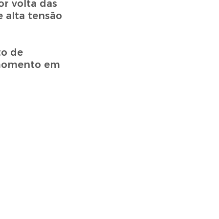
r volta das
 alta tensão
to de
o momento em