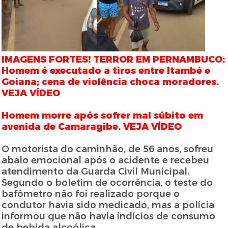
IMAGENS FORTES! TERROR EM PERNAMBUCO:
Homem é executado a tiros entre Itambé e
Goiana; cena de violência choca moradores.
VEJA VÍDEO
Homem morre após sofrer mal súbito em
avenida de Camaragibe. VEJA VÍDEO
O motorista do caminhão, de 56 anos, sofreu
abalo emocional após o acidente e recebeu
atendimento da Guarda Civil Municipal.
Segundo o boletim de ocorrência, o teste do
bafômetro não foi realizado porque o
condutor havia sido medicado, mas a polícia
informou que não havia indícios de consumo
de bebida alcoólica.