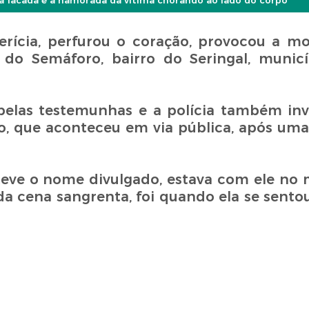
facada e a namorada da vítima chorando ao lado do corpo
rícia, perfurou o coração, provocou a m
do Semáforo, bairro do Seringal, municí
pelas testemunhas e a polícia também inv
o, que aconteceu em via pública, após uma
teve o nome divulgado, estava com ele n
cena sangrenta, foi quando ela se sentou 