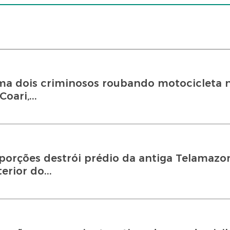
ma dois criminosos roubando motocicleta n
oari,...
porções destrói prédio da antiga Telamazo
erior do...