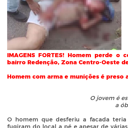
IMAGENS FORTES! Homem perde o con
bairro Redenção, Zona Centro-Oeste d
Homem com arma e munições é preso a
O jovem é es
a ób
O homem que desferiu a facada teria
fugiram do local a pé e apesar de vári