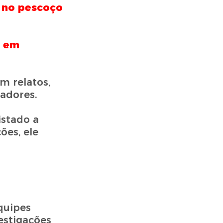
 no pescoço
o em
m relatos,
adores.
istado a
ões, ele
quipes
estigações