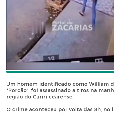
Um homem identificado como William de 
"Porcão", foi assassinado a tiros na man
região do Cariri cearense.
O crime aconteceu por volta das 8h, no 