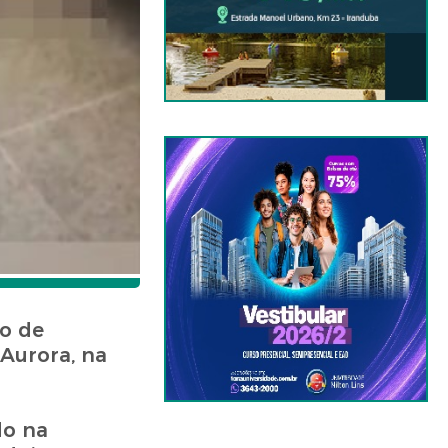
o de
 Aurora, na
do na