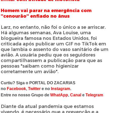
Homem vai parar na emergência com
''cenourão'' enfiado no ânus
Larz, no entanto, não foi o único a se arriscar.
Há algumas semanas, Ava Louise, uma
blogueira famosa nos Estados Unidos, foi
criticada após publicar um GIF no TikTok em
que lambia o assento do vaso sanitário de um
avião. A usuária pediu que os seguidores
compartilhassem a publicação para que as
pessoas "saibam como higienizar
corretamente um avião".
Curtiu? Siga o PORTAL DO ZACARIAS
no
Facebook
,
Twitter
e no
Instagram
.
Entre no nosso Grupo de
WhatApp
,
Canal
e
Telegram
Diante da atual pandemia que estamos
vivendo, é necessário que a prevenção e a