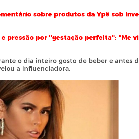
omentário sobre produtos da Ypê sob inve
pressão por ''gestação perfeita'': ''Me v
ante o dia inteiro gosto de beber e antes 
elou a influenciadora.