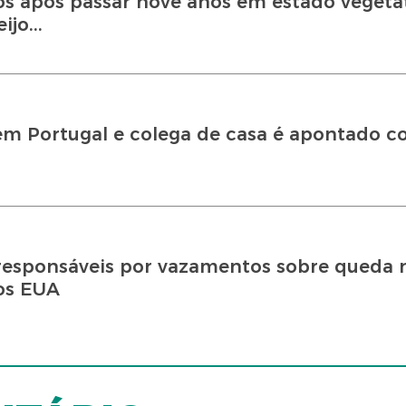
s após passar nove anos em estado vegeta
jo...
a em Portugal e colega de casa é apontado 
esponsáveis por vazamentos sobre queda 
os EUA