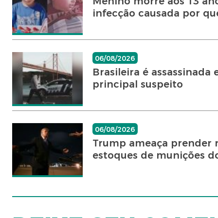
Menino morre aos 13 ano
infecção causada por quei
06/08/2026
Brasileira é assassinad
principal suspeito
06/08/2026
Trump ameaça prender r
estoques de munições d