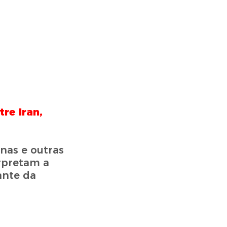
re Iran,
nas e outras
erpretam a
ante da