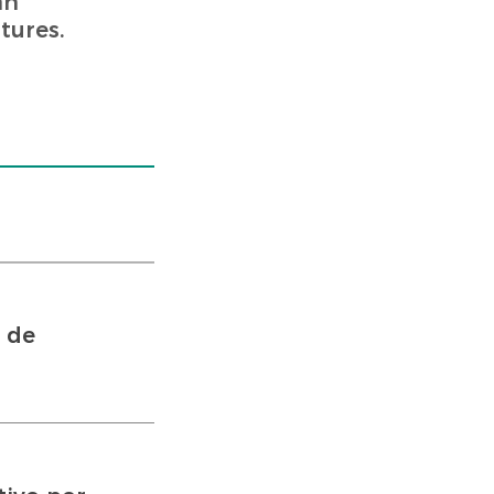
an
tures.
 de