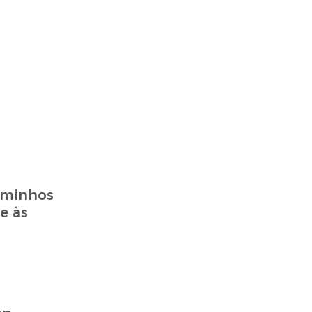
caminhos
e às