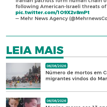
Iranian patriots form human chain o
following American-Israeli threats of d
pic.twitter.com/1O9X2v8mPt
— Mehr News Agency (@MehrnewsC
LEIA MAIS
06/08/2026
Número de mortos em Ce
migrantes vindos do Ma
06/08/2026