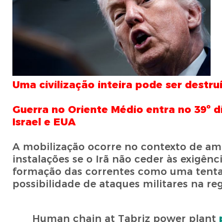
Uma civilização inteira pode ser destru
Guerra no Oriente Médio entra no 39º d
Israel e EUA
A mobilização ocorre no contexto de am
instalações se o Irã não ceder às exigên
formação das correntes como uma tentati
possibilidade de ataques militares na reg
Human chain at Tabriz power plant