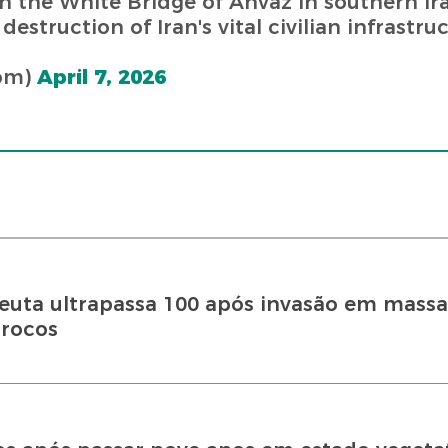
n the White Bridge of Ahvaz in southern Ir
estruction of Iran's vital civilian infrastruc
om)
April 7, 2026
uta ultrapassa 100 após invasão em massa
rrocos