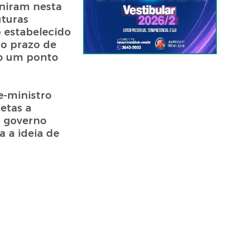
uniram nesta
uturas
o estabelecido
o prazo de
do um ponto
e-ministro
etas a
o governo
 a ideia de