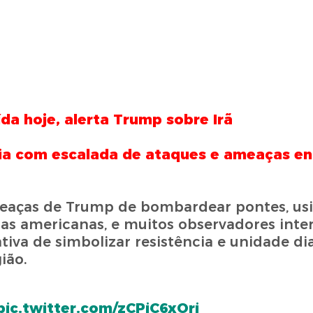
ída hoje, alerta Trump sobre Irã
ia com escalada de ataques e ameaças ent
eaças de Trump de bombardear pontes, usi
cias americanas, e muitos observadores int
va de simbolizar resistência e unidade di
ião.
pic.twitter.com/zCPiC6xOri