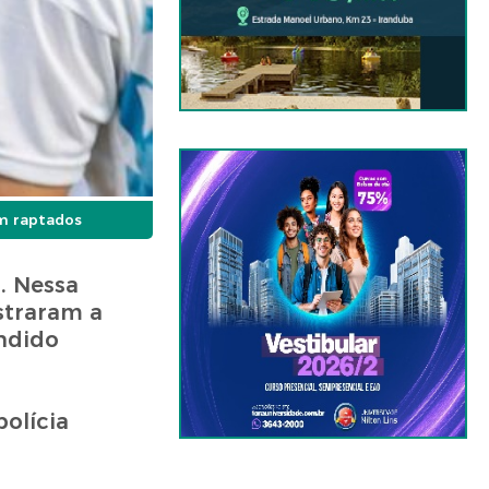
am raptados
. Nessa
straram a
ondido
polícia