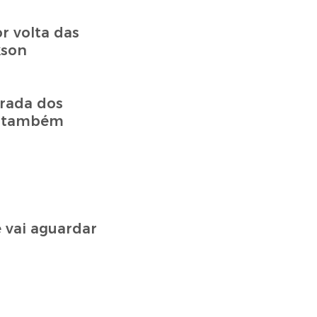
r volta das
kson
trada dos
le também
 vai aguardar