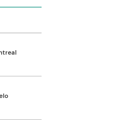
treal
elo