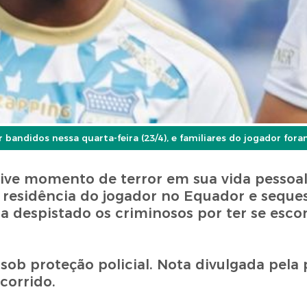
r bandidos nessa quarta-feira (23/4), e familiares do jogador for
ive momento de terror em sua vida pessoal
 a residência do jogador no Equador e seque
ria despistado os criminosos por ter se esc
sob proteção policial. Nota divulgada pela 
corrido.