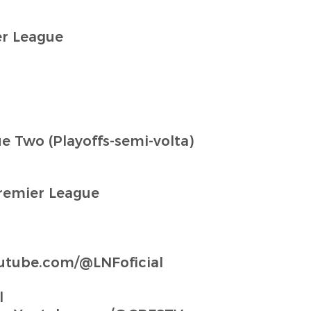
er League
ue Two (Playoffs-semi-volta)
Premier League
utube.com/@LNFoficial
l