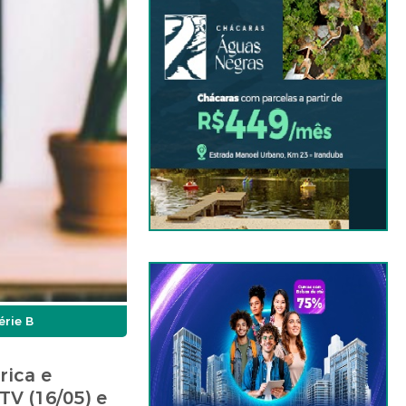
érie B
rica e
TV (16/05) e