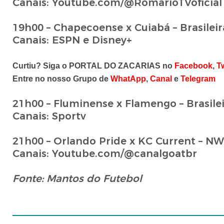
Canais: Youtube.com/@RomarioTVoficia
19h00 – Chapecoense x Cuiabá – Brasileir
Canais: ESPN e Disney+
Curtiu? Siga o PORTAL DO ZACARIAS no
Facebook
,
Tw
Entre no nosso Grupo de
WhatApp
,
Canal
e
Telegram
21h00 – Fluminense x Flamengo – Brasile
Canais: Sportv
21h00 – Orlando Pride x KC Current – N
Canais: Youtube.com/@canalgoatbr
Fonte: Mantos do Futebol