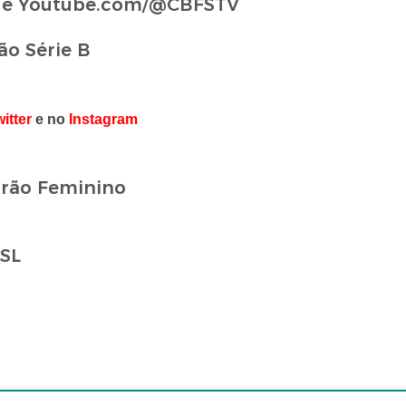
l e Youtube.com/@CBFSTV
ão Série B
itter
e no
Instagram
irão Feminino
WSL