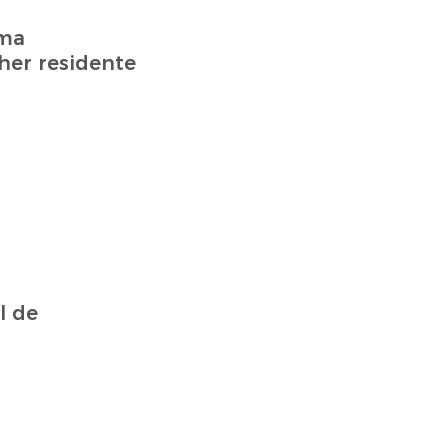
ema
her residente
l de