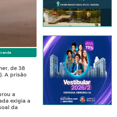
Grande
er, de 38
. A prisão
urou a
da exigia a
soal da