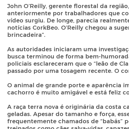
John O’Reilly, gerente florestal da regiã
anteriormente por trabalhadores que co
vídeo surgiu. De longe, parecia realment
notícias CorkBeo. O’Reilly chegou a sug
brincadeira”.
As autoridades iniciaram uma investigaç
busca terminou de forma bem-humorada.
policiais esclareceram que o “leão de Cl
passado por uma tosagem recente. O corte
O animal de grande porte e aparência i
cachorro é muito amigável e está feliz 
A raça terra nova é originária da costa 
geladas. Apesar do tamanho e força, ess
frequentemente chamados de “babás” po
treinados como cães salva-vidas, capaze