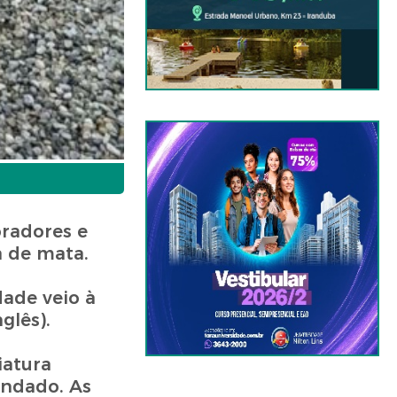
oradores e
a de mata.
dade veio à
glês).
iatura
ondado. As