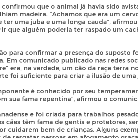
o, confirmou que o animal já havia sido avis
lhiam madeira. “Achamos que era um cervo
e ter uma juba e uma longa cauda”, afirmou
erir que alguém poderia ter raspado um ca
ão para confirmar a presença do suposto fe
 Em comunicado publicado nas redes socia
are” era, na verdade, um cão da raça terra n
 foi suficiente para criar a ilusão de uma 
mponente é conhecido por seu temperament
com sua fama repentina”, afirmou o comunic
canadense e foi criada para trabalhos pesad
es cães têm fama de gentis e protetores, s
r cuidarem bem de crianças. Alguns exemp
s de resgatar pessoas em afogamento graças