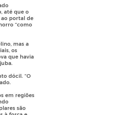
tado
, até que o
 ao portal de
chorro “como
lino, mas a
is, os
ova que havia
juba.
o dócil. “O
ado.
os em regiões
endo
lares são
 à força e