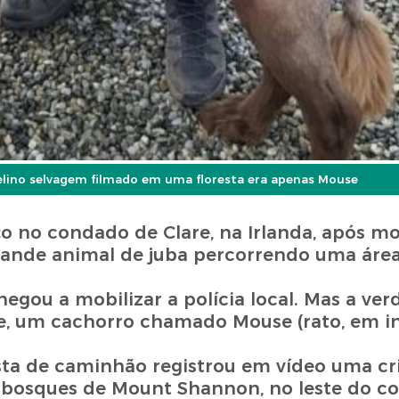
felino selvagem filmado em uma floresta era apenas Mouse
o no condado de Clare, na Irlanda, após m
rande animal de juba percorrendo uma áre
gou a mobilizar a polícia local. Mas a ver
ade, um cachorro chamado Mouse (rato, em in
a de caminhão registrou em vídeo uma cr
 bosques de Mount Shannon, no leste do c