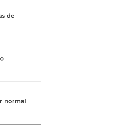
as de
do
er normal