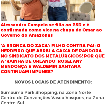
Alessandra Campelo se filia ao PSD e é
confirmada como vice na chapa de Omar ao
Governo do Amazonas
'A BRONCA DO ZACA': FILHO CONTRA PAI: O
HERDEIRO QUE ABRIU A CAIXA DE PANDORA
NO SINDICATO DOS METALÚRGICOS! POR QUE
A 'RAINHA DE ORLANDO' ROSELANY
MENDONÇA E WALDEMIR SANTANA
CONTINUAM IMPUNES?
NOVOS LOCAIS DE ATENDIMENTO:
Sumaúma Park Shopping, na Zona Norte
Centro de Convenções Vasco Vasques, na Zona
Centro-Sul