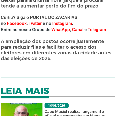
deixar para a última hora, já que a procura
tende a aumentar perto do fim do prazo.
Curtiu? Siga o PORTAL DO ZACARIAS
no
Facebook
,
T
witter
e no
Instagram
.
Entre no nosso Grupo de
WhatApp
,
Canal
e
Telegram
A ampliação dos postos ocorre justamente
para reduzir filas e facilitar o acesso dos
eleitores em diferentes zonas da cidade antes
das eleições de 2026.
LEIA MAIS
10/08/2026
Cabo Maciel realiza lançamento
oficial de campanha em Manaus