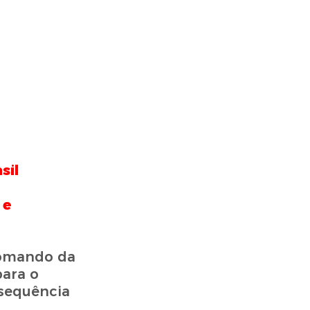
sil
 e
comando da
para o
 sequência