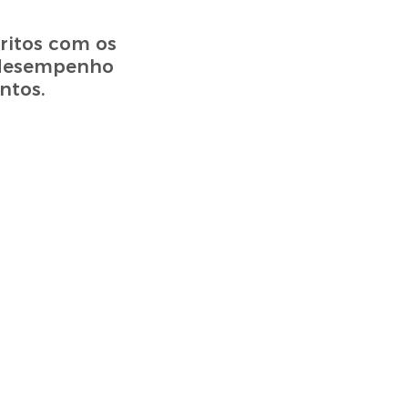
ritos com os
o desempenho
ntos.