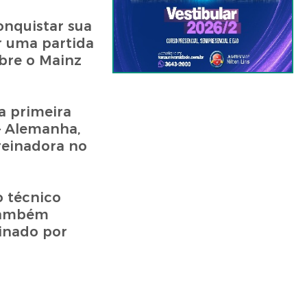
onquistar sua
r uma partida
obre o Mainz
a primeira
— Alemanha,
treinadora no
o técnico
 também
inado por