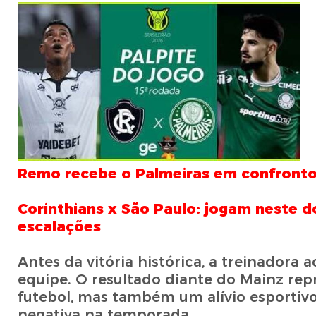
Remo recebe o Palmeiras em confronto 
Corinthians x São Paulo: jogam neste do
escalações
Antes da vitória histórica, a treinado
equipe. O resultado diante do Mainz re
futebol, mas também um alívio esportivo
negativa na temporada.