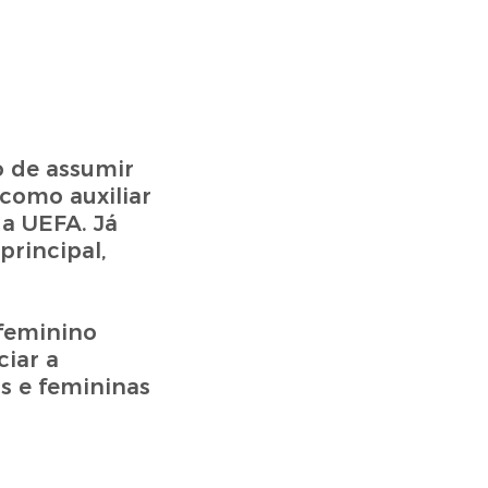
o de assumir
 como auxiliar
a UEFA. Já
rincipal,
 feminino
iar a
s e femininas