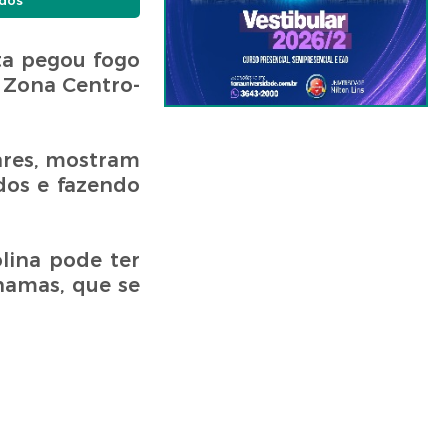
ados
ta pegou fogo
, Zona Centro-
ares, mostram
dos e fazendo
lina pode ter
hamas, que se