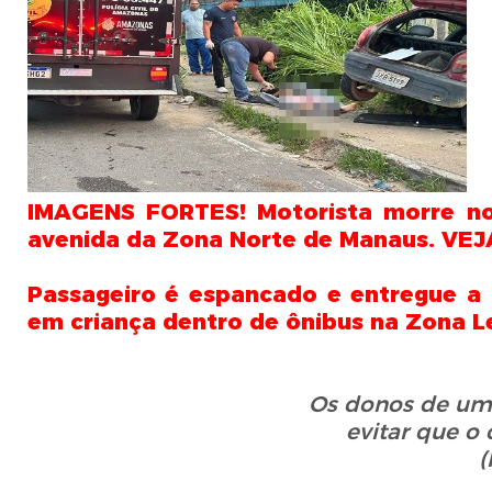
IMAGENS FORTES! Motorista morre no 
avenida da Zona Norte de Manaus. VE
Passageiro é espancado e entregue a p
em criança dentro de ônibus na Zona 
Os donos de um
evitar que
o 
(