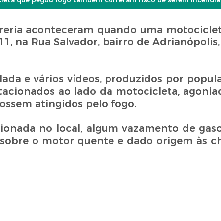
cleta que pegou fogo também correram risco de serem incendi
rreria aconteceram quando uma motocicle
11, na Rua Salvador, bairro de Adrianópolis
lada e vários vídeos, produzidos por popul
tacionados ao lado da motocicleta, agonia
fossem atingidos pelo fogo.
acionada no local, algum vazamento de gaso
 sobre o motor quente e dado origem às c