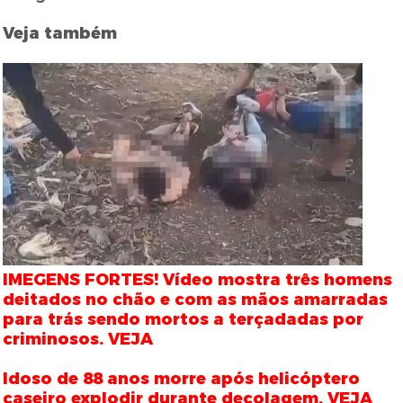
Veja também
IMEGENS FORTES! Vídeo mostra três homens
deitados no chão e com as mãos amarradas
para trás sendo mortos a terçadadas por
criminosos. VEJA
Idoso de 88 anos morre após helicóptero
caseiro explodir durante decolagem. VEJA