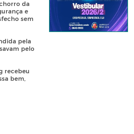
chorro da
gurança e
esfecho sem
ndida pela
ssavam pelo
ug recebeu
ssa bem,