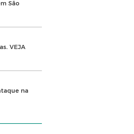
em São
as. VEJA
ataque na