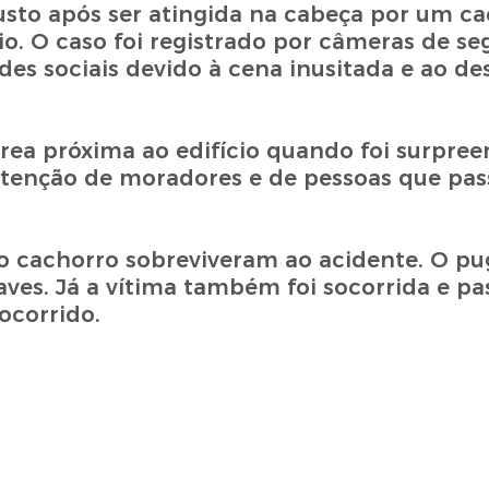
to após ser atingida na cabeça por um ca
o. O caso foi registrado por câmeras de se
es sociais devido à cena inusitada e ao d
ea próxima ao edifício quando foi surpree
tenção de moradores e de pessoas que pa
 o cachorro sobreviveram ao acidente. O p
ves. Já a vítima também foi socorrida e pa
ocorrido.