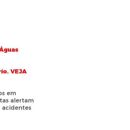
 Águas
rio. VEJA
os em
tas alertam
 acidentes