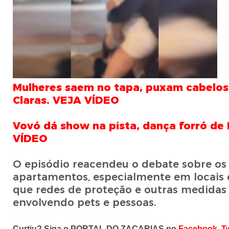
Mulheres saem no tapa, puxam cabelos
Claras. VEJA VÍDEO
Vovó dá show na pista, dança forró de L
VÍDEO
O episódio reacendeu o debate sobre o
apartamentos, especialmente em locais e
que redes de proteção e outras medidas
envolvendo pets e pessoas.
Curtiu? Siga o PORTAL DO ZACARIAS no
Facebook
,
Tw