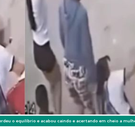
erdeu o equilíbrio e acabou caindo e acertando em cheio a mulh