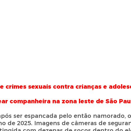
de crimes sexuais contra crianças e adole
ear companheira na zona leste de São Pau
após ser espancada pelo então namorado, o
lho de 2025. Imagens de câmeras de segura
tingida com dezenas de socos dentro do e