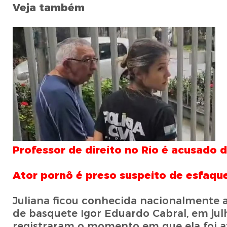
Veja também
Professor de direito no Rio é acusado 
Ator pornô é preso suspeito de esfaqu
Juliana ficou conhecida nacionalmente 
de basquete Igor Eduardo Cabral, em ju
registraram o momento em que ela foi a