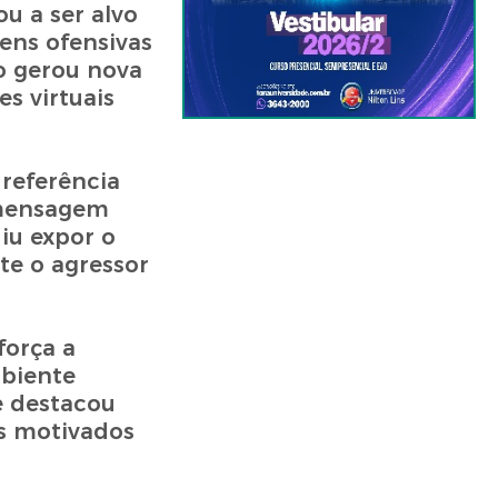
u a ser alvo
gens ofensivas
so gerou nova
s virtuais
 referência
 mensagem
iu expor o
te o agressor
força a
mbiente
e destacou
s motivados