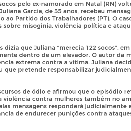
ocos pelo ex-namorado em Natal (RN) volto
. Juliana Garcia, de 35 anos, recebeu mensa
ão ao Partido dos Trabalhadores (PT). O ca
obre misoginia, violência política e ataque
 dizia que Juliana “merecia 122 socos”, em
iormente dentro de um elevador. O autor da
ência extrema contra a vítima. Juliana decid
u que pretende responsabilizar judicialmen
scursos de ódio e afirmou que o episódio re
 a violência contra mulheres também no a
 pelas mensagens responderá judicialmente 
ncia de endurecer punições contra ataque