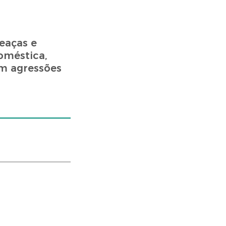
eaças e
oméstica,
em agressões