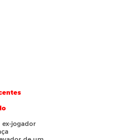
scentes
lo
 ex-jogador
nça
levador de um