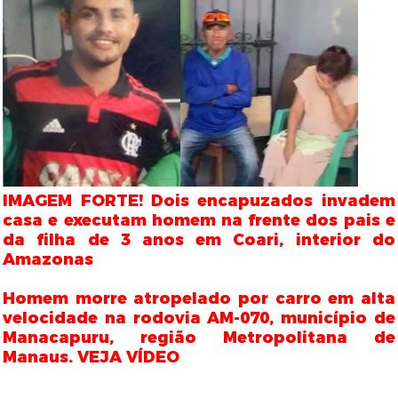
IMAGEM FORTE! Dois encapuzados invadem
casa e executam homem na frente dos pais e
da filha de 3 anos em Coari, interior do
Amazonas
Homem morre atropelado por carro em alta
velocidade na rodovia AM-070, município de
Manacapuru, região Metropolitana de
Manaus. VEJA VÍDEO