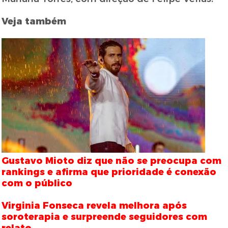
Veja também
Gustavo Mioto diz que não se preocupa com
rankings e afirma que prioridade é conexão
com o público
Virginia Fonseca revela melhora após
soroterapia e surpreende seguidores com