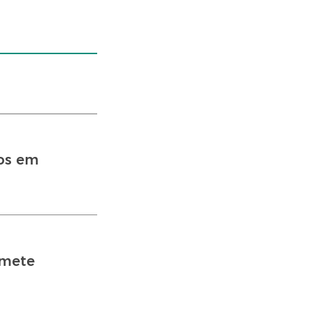
tos em
omete