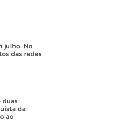
 julho. No
tos das redes
e duas
uista da
do ao