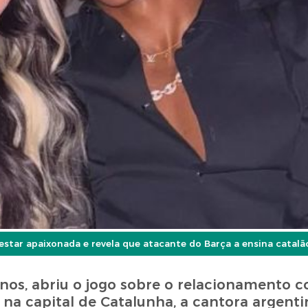
star apaixonada e revela que atacante do Barça a ensina catalã
 anos, abriu o jogo sobre o relacionamento
e na capital de Catalunha, a cantora argent