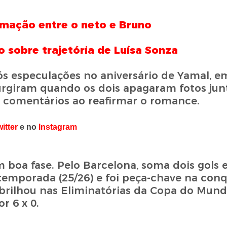
imação entre o neto e Bruno
 sobre trajetória de Luísa Sonza
ós especulações no aniversário de Yamal, em
rgiram quando os dois apagaram fotos jun
os comentários ao reafirmar o romance.
itter
e no
Instagram
oa fase. Pelo Barcelona, soma dois gols 
 temporada (25/26) e foi peça-chave na conq
 brilhou nas Eliminatórias da Copa do Mun
r 6 x 0.