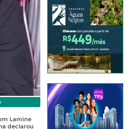
o
 com Lamine
ina declarou