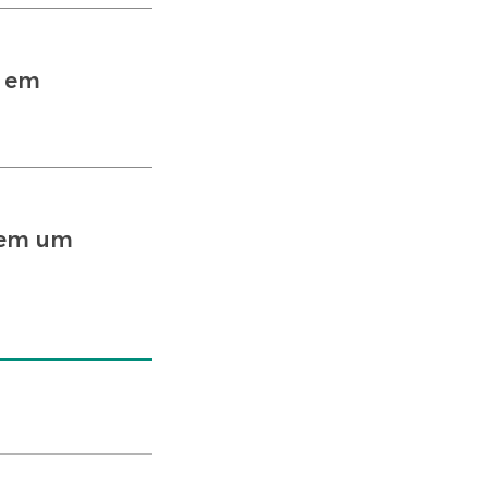
o em
a em um