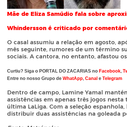
Mãe de Eliza Samúdio fala sobre aprox
Whindersson é criticado por comentário
O casal assumiu a relação em agosto, ap
mês seguinte, rumores de um término su
sociais. A cantora, no entanto, afastou 
Curtiu? Siga o PORTAL DO ZACARIAS no
Facebook
,
Tw
Entre no nosso Grupo de
WhatApp
,
Canal
e
Telegram
Dentro de campo, Lamine Yamal mantém b
assistências em apenas três jogos nesta
última LaLiga. Com a seleção espanhola,
distribuir duas assistências na goleada po