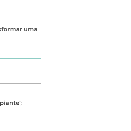
nsformar uma
iante’;