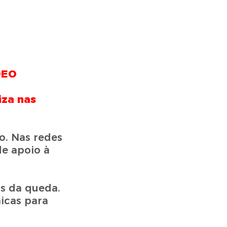
DEO
iza nas
o. Nas redes
e apoio à
as da queda.
icas para