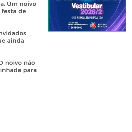
ia. Um noivo
 festa de
onvidados
ue ainda
O noivo não
minhada para