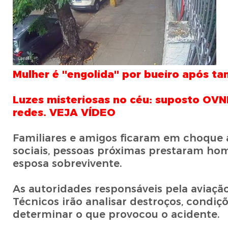
Mulher é ''engolida'' por bueiro após 
Luzes misteriosas no céu: suposto OVNI 
redes. VEJA VÍDEO
Familiares e amigos ficaram em choque a
sociais, pessoas próximas prestaram ho
esposa sobrevivente.
As autoridades responsáveis pela aviaçã
Técnicos irão analisar destroços, condiç
determinar o que provocou o acidente.