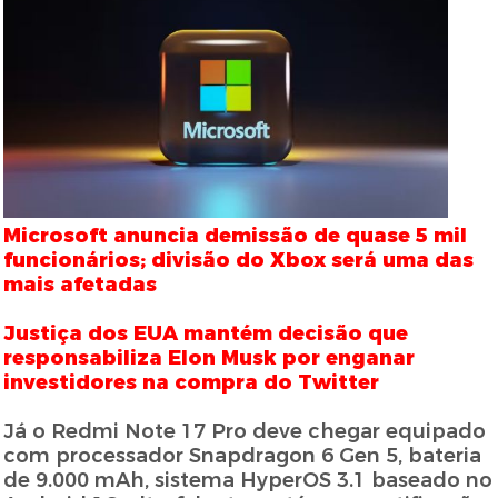
Microsoft anuncia demissão de quase 5 mil
funcionários; divisão do Xbox será uma das
mais afetadas
Justiça dos EUA mantém decisão que
responsabiliza Elon Musk por enganar
investidores na compra do Twitter
Já o Redmi Note 17 Pro deve chegar equipado
com processador Snapdragon 6 Gen 5, bateria
de 9.000 mAh, sistema HyperOS 3.1 baseado no