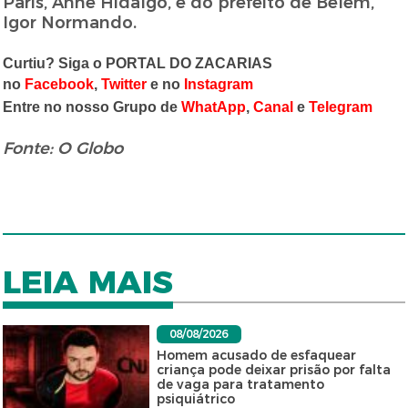
Paris, Anne Hidalgo, e do prefeito de Belém,
Igor Normando.
Curtiu? Siga o PORTAL DO ZACARIAS
no
Facebook
,
Twitter
e no
Instagram
Entre no nosso Grupo de
WhatApp
,
Canal
e
Telegram
Fonte: O Globo
LEIA MAIS
08/08/2026
Homem acusado de esfaquear
criança pode deixar prisão por falta
de vaga para tratamento
psiquiátrico