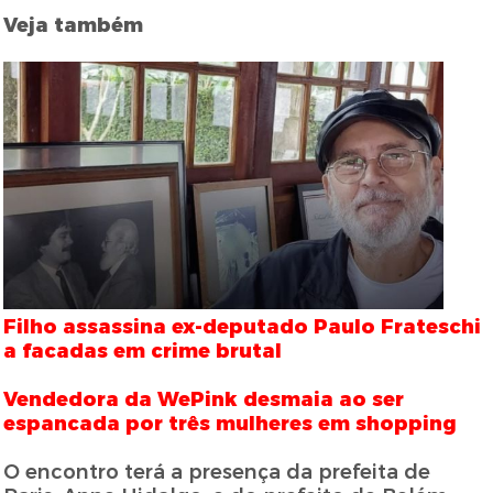
Veja também
Filho assassina ex-deputado Paulo Frateschi
a facadas em crime brutal
Vendedora da WePink desmaia ao ser
espancada por três mulheres em shopping
O encontro terá a presença da prefeita de