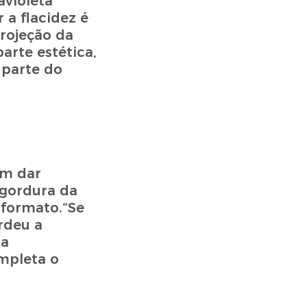
avioleta
 a flacidez é
rojeção da
arte estética,
 parte do
im dar
 gordura da
formato.“Se
rdeu a
ra
mpleta o