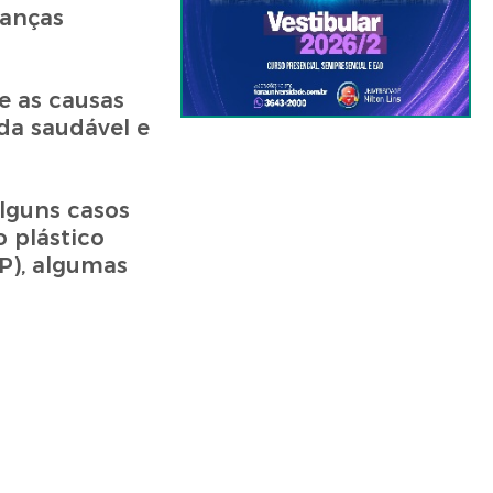
danças
e as causas
da saudável e
lguns casos
o plástico
P), algumas