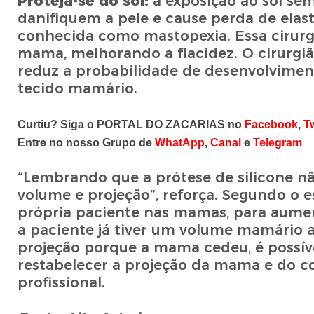
Proteja-se do sol:
a exposição ao sol sem
danifiquem a pele e cause perda de elasti
conhecida como mastopexia. Essa cirurgi
mama, melhorando a flacidez. O cirurgiã
reduz a probabilidade de desenvolvime
tecido mamário.
Curtiu? Siga o PORTAL DO ZACARIAS no
Facebook
,
Tw
Entre no nosso Grupo de
WhatApp
,
Canal
e
Telegram
“Lembrando que a prótese de silicone n
volume e projeção”, reforça. Segundo o e
própria paciente nas mamas, para aume
a paciente já tiver um volume mamário a
projeção porque a mama cedeu, é possíve
restabelecer a projeção da mama e do c
profissional.