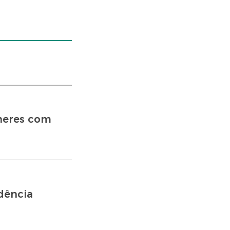
heres com
ndência