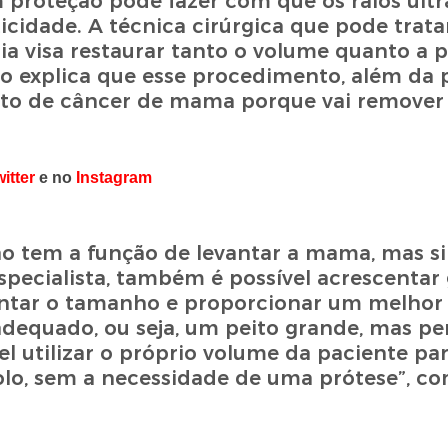
 proteção pode fazer com que os raios ultr
cidade. A técnica cirúrgica que pode tratar
a visa restaurar tanto o volume quanto a p
o explica que esse procedimento, além da p
nto de câncer de mama porque vai remover
itter
e no
Instagram
ão tem a função de levantar a mama, mas s
specialista, também é possível acrescentar
ntar o tamanho e proporcionar um melhor 
dequado, ou seja, um peito grande, mas pe
l utilizar o próprio volume da paciente pa
olo, sem a necessidade de uma prótese”, co