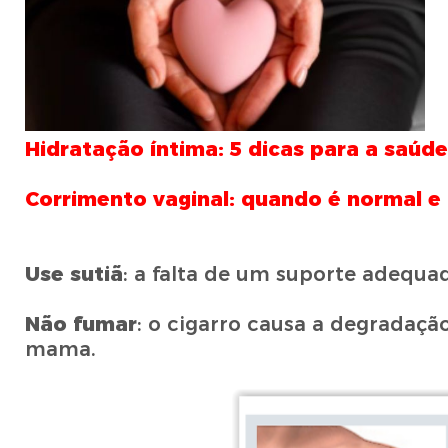
Hidratação íntima: 5 dicas para a saúde
Corrimento vaginal: quando é normal e
Use sutiã
: a falta de um suporte adequ
Não fumar
: o cigarro causa a degradaçã
mama.