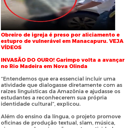
Obreiro de igreja é preso por aliciamento e
estupro de vulnerável em Manacapuru. VEJA
VÍDEOS
INVASÃO DO OURO! Garimpo volta a avançar
no Rio Madeira em Nova Olinda
“Entendemos que era essencial incluir uma
atividade que dialogasse diretamente com as
raízes linguísticas da Amazônia e ajudasse os
estudantes a reconhecerem sua própria
identidade cultural”, explicou.
Além do ensino da língua, o projeto promove
oficinas de produção textual, slam, música,