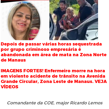
Depois de passar várias horas sequestrada
por grupo criminoso empresária é
abandonada em área de mata na Zona Norte
de Manaus
IMAGENS FORTES! Enfermeiro morre na hora
em violento acidente de trânsito na Avenida
Grande Circular, Zona Leste de Manaus. VEJA
VÍDEOS
Comandante da COE, major Ricardo Lemos