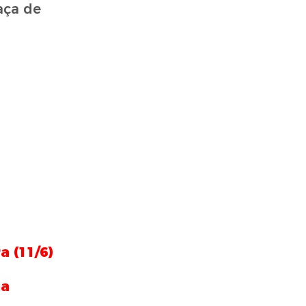
aça de
a (11/6)
ma