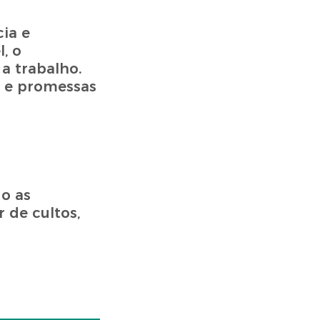
ia e
, o
a trabalho.
a e promessas
o as
 de cultos,