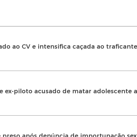
do ao CV e intensifica caçada ao traficante 
e ex-piloto acusado de matar adolescente a
é preso após denúncia de importunação sex