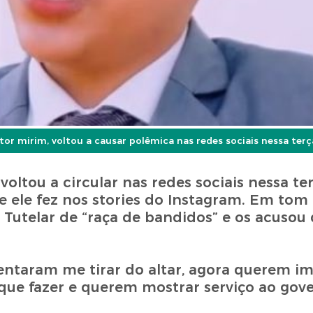
or mirim, voltou a causar polêmica nas redes sociais nessa terça-
ltou a circular nas redes sociais nessa ter
 ele fez nos stories do Instagram. Em tom 
utelar de “raça de bandidos” e os acusou 
tentaram me tirar do altar, agora querem i
que fazer e querem mostrar serviço ao gove