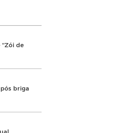
''Zói de
pós briga
ual