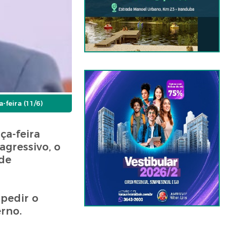
feira (11/6)
ça-feira
agressivo, o
de
mpedir o
rno.